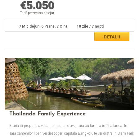
€
5.050
Tarif persoana / sejur
7 Mic dejun, 6 Pranz, 7 Cina
10 zile / 7 nopti
Thailanda Family Experience
Eturia iti propune o vacanta inedita, o aventura cu familia in Thailanda. In
Tara oamenilor liberi vei descoperi capitala Bangkok, te vei distra in Siam Park