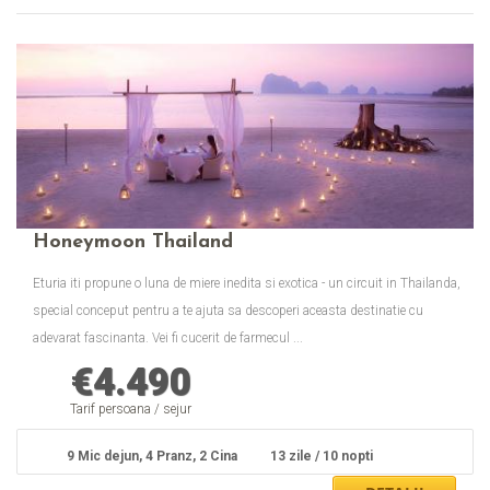
Honeymoon Thailand
Eturia iti propune o luna de miere inedita si exotica - un circuit in Thailanda,
special conceput pentru a te ajuta sa descoperi aceasta destinatie cu
adevarat fascinanta. Vei fi cucerit de farmecul ...
€
4.490
Tarif persoana / sejur
9 Mic dejun, 4 Pranz, 2 Cina
13 zile / 10 nopti