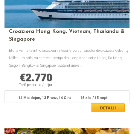
Croaziera Hong Kong, Vietnam, Thailanda &
Singapore
Eturia va invita intr-o croaziera in Asia la bordul vasului de croaziera Celebrity
Millenium prilej cu care veti naviga din Hong Kong catre Hanoi, Da Nang,
Saigon, Bangkok si Singapore, vizitand unele ...
€
2.770
Tarif persoana / sejur
14 Mic dejun, 13 Pranz, 14 Cina
18 zile / 15 nopti