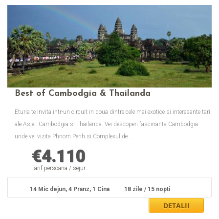
Best of Cambodgia & Thailanda
Eturia te invita intr-un circuit in doua dintre cele mai exotice si interesante tari
ale Asiei: Cambodgia si Thailanda. Vei descoperi fascinanta Cambodgia
unde vei vizita Phnom Penh si Complexul de ...
€
4.110
Tarif persoana / sejur
14 Mic dejun, 4 Pranz, 1 Cina
18 zile / 15 nopti