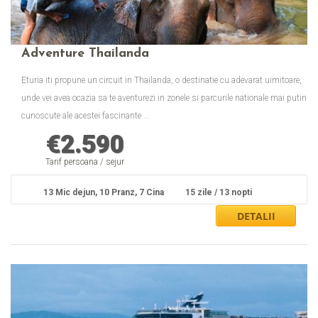
Adventure Thailanda
Eturia iti propune un circuit in Thailanda, o destinatie cu adevarat uimitoare,
unde vei avea ocazia sa te aventurezi in zonele si parcurile nationale mai putin
cunoscute ale acestei fascinante ...
€
2.590
Tarif persoana / sejur
13 Mic dejun, 10 Pranz, 7 Cina
15 zile / 13 nopti