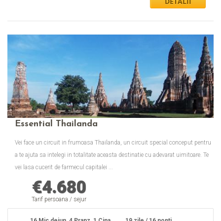
Essential Thailanda
Vei face un circuit in frumoasa Thailanda, un circuit special conceput pentru
a te ajuta sa intelegi in totalitate aceasta destinatie cu adevarat uimitoare. Te
vei lasa cucerit de farmecul capitalei ...
€
4.680
Tarif persoana / sejur
16 Mic dejun, 4 Pranz, 1 Cina
19 zile / 16 nopti