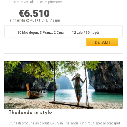
dupa care vei calatori catre pitoreasca ...
€
6.510
Tarif familie (2 ADT+1 CHD) / sejur
10 Mic dejun, 3 Pranz, 2 Cina
12 zile / 10 nopti
Thailanda in style
Eturia iti propune un circuit luxury in Thailanda, un circuit special conceput