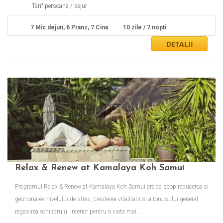
Tarif persoana / sejur
7 Mic dejun, 6 Pranz, 7 Cina
10 zile / 7 nopti
Relax & Renew at Kamalaya Koh Samui
Programul Relax & Renew at Kamalaya Koh Samui are ca scop reducerea si
gestionarea nivelului de stres, cresterea vitalitatii si a tonusului general,
regasirea echilibrului interior pentru o viata mai ...