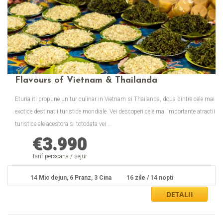
Flavours of Vietnam & Thailanda
Eturia iti propune un tur culinar in Vietnam si Thailanda, doua dintre cele mai
exotice destinatii turistice mondiale. Vei descoperi cele mai importante atractii
turistice ale acestora si totodata vei ...
€
3.990
Tarif persoana / sejur
14 Mic dejun, 6 Pranz, 3 Cina
16 zile / 14 nopti